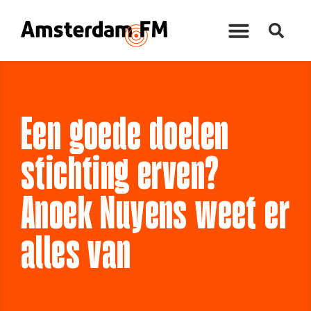
Een goede doelen
stichting erven?
Anoek Nuyens weet er
alles van