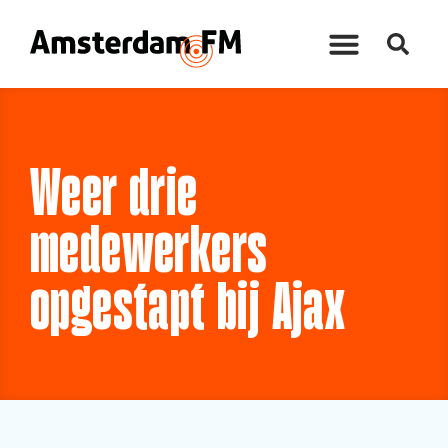
Weer drie
medewerkers
opgestapt bij Ajax