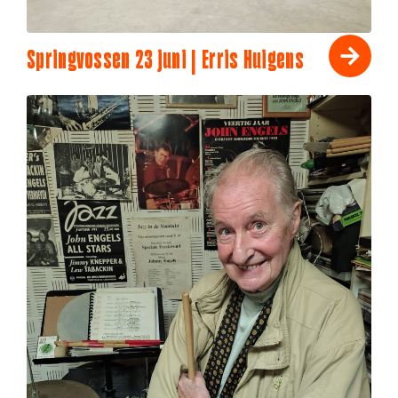
Springvossen 23 juni | Erris Huigens