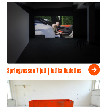
Springvossen 7 juli | Julika Rudelius