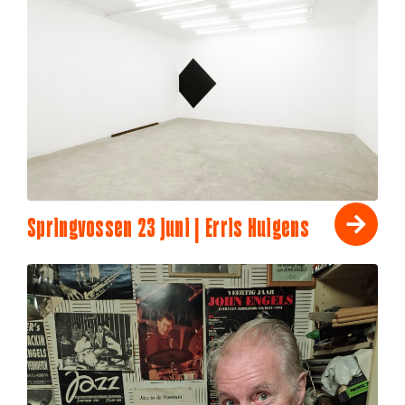
Springvossen 23 juni | Erris Huigens