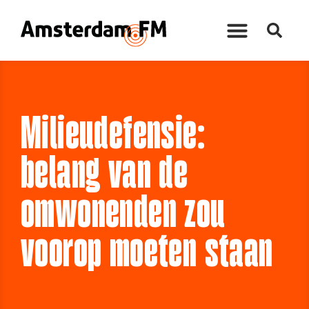
Milieudefensie:
belang van de
omwonenden zou
voorop moeten staan