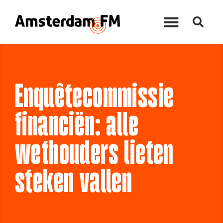
Enquêtecommissie
financiën: alle
wethouders lieten
steken vallen