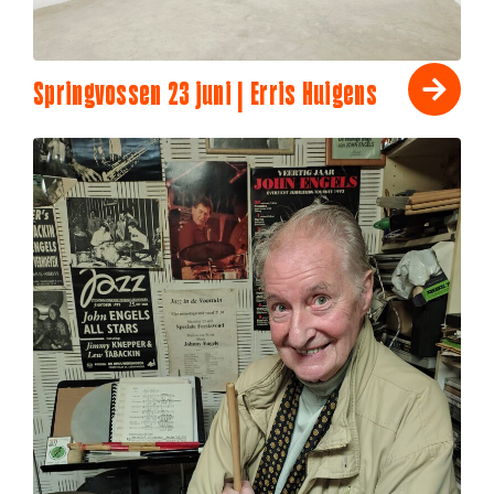
Springvossen 23 juni | Erris Huigens