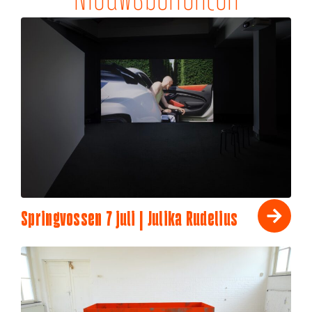
Springvossen 7 juli | Julika Rudelius