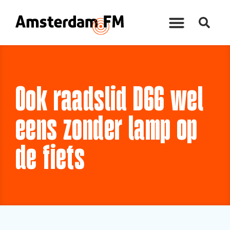
Ook raadslid D66 wel
eens zonder lamp op
de fiets