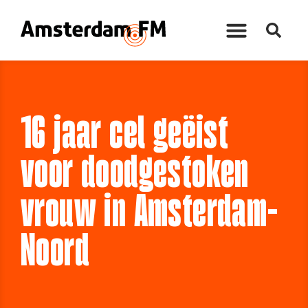
16 jaar cel geëist
voor doodgestoken
vrouw in Amsterdam-
Noord