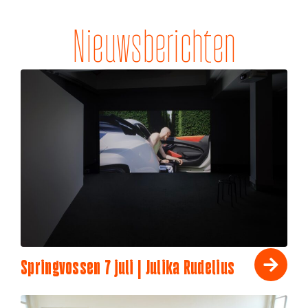
Nieuwsberichten
Springvossen 7 juli | Julika Rudelius