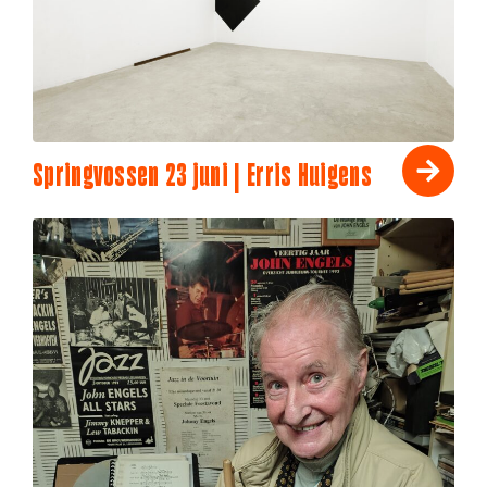
Springvossen 23 juni | Erris Huigens