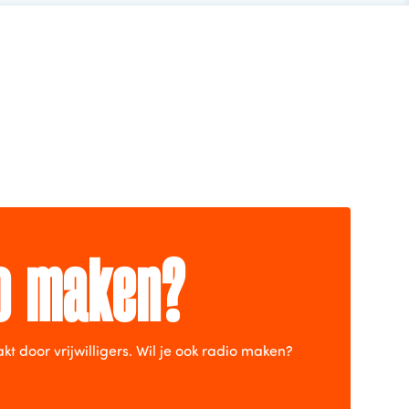
io maken?
door vrijwilligers. Wil je ook radio maken?