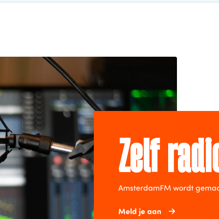
Zelf rad
AmsterdamFM wordt gemaakt 
Meld je aan