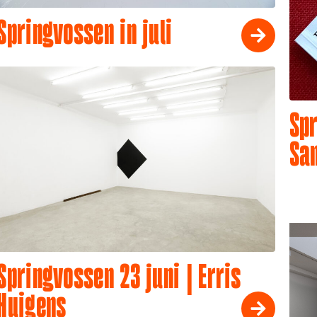
Springvossen in juli
Spr
Sa
Springvossen 23 juni | Erris
Huigens