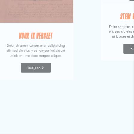
STEM 
Dolor sit amet, c
elit, sed do eiu
VOOR IK VERGEET
ut labore et 
Dolor sit amet, consectetur adipisi cing
Be
elit, sed do eius mod tempor incididunt
ut labore et dolore magna aliqua.
Bekijken