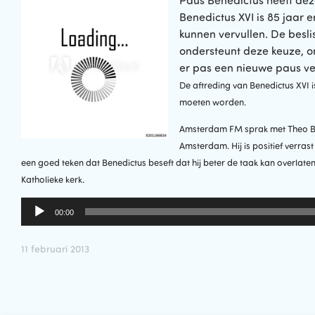
Paus Benedictus heeft de
Benedictus XVI is 85 jaar 
kunnen vervullen. De besli
ondersteunt deze keuze, 
er pas een nieuwe paus ve
De aftreding van Benedictus XVI 
moeten worden.
Amsterdam FM sprak met Theo Beu
Amsterdam. Hij is positief verras
een goed teken dat Benedictus beseft dat hij beter de taak kan overlat
Katholieke kerk.
Audiospeler
00:00
11 februari 2013