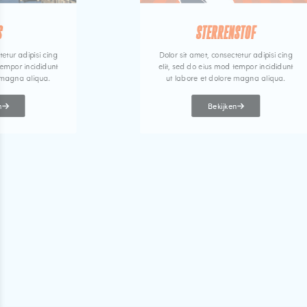
S
STERRENSTOF
tetur adipisi cing
Dolor sit amet, consectetur adipisi cing
tempor incididunt
elit, sed do eius mod tempor incididunt
 magna aliqua.
ut labore et dolore magna aliqua.
n
Bekijken