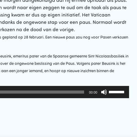
ze morgen aangekondigd dat hij ermee ophoudt als paus.
en wordt naar eigen zeggen te oud om de taak als paus te
ssing kwam er dus op eigen initiatief. Het Vaticaan
ondanks de ongewone stap voor een paus. Normaal wordt
rkozen na de dood van de vorige.
is gepland op 28 februari.
Een nieuwe paus zou nog voor Pasen verkozen
sink, emeritus pater van de Spaanse gemeente Sint Nicolaasbasiliek in
t over de ongewone beslissing van de Paus. Volgens pater Beusink is het
en aan een jonger iemand, en hoopt op nieuwe inzichten binnen de
Gebruik
00:00
Omhoog/Om
pijltoetsen
om
het
volume
te