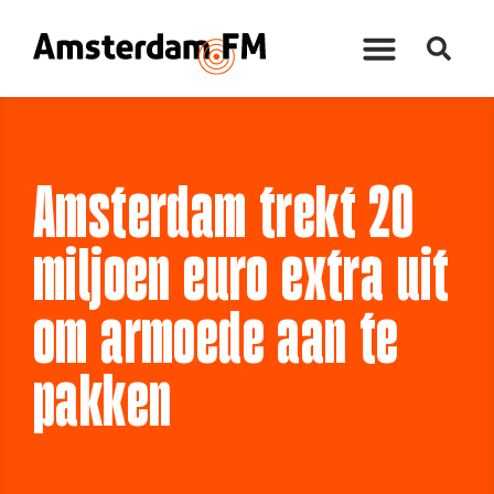
Amsterdam trekt 20
miljoen euro extra uit
om armoede aan te
pakken