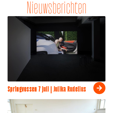
Nieuwsberichten
Springvossen 7 juli | Julika Rudelius