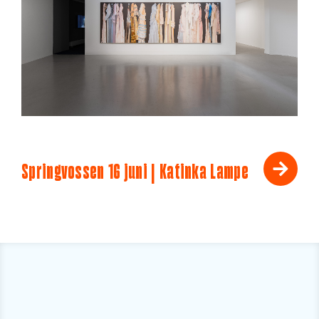
Springvossen 16 juni | Katinka Lampe