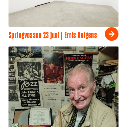
Springvossen 23 juni | Erris Huigens