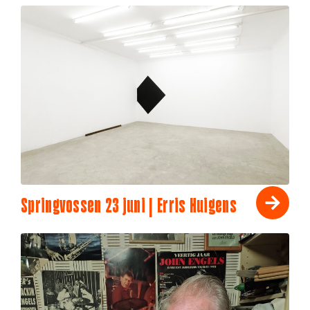
Springvossen 23 juni | Erris Huigens