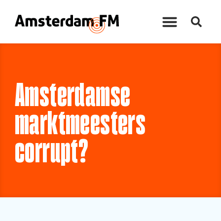
Amsterdamse
marktmeesters
corrupt?