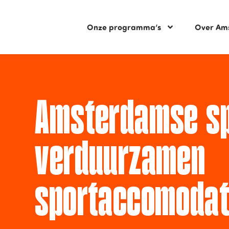
Onze programma’s
Over Am
Amsterdamse sp
verduurzamen
sportaccomodat