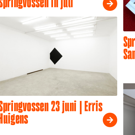
Springvossen in juli
Spr
Sa
Springvossen 23 juni | Erris
Huigens