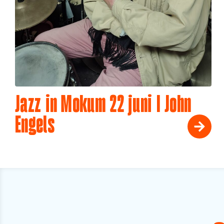
Jazz in Mokum 22 juni I John
Engels