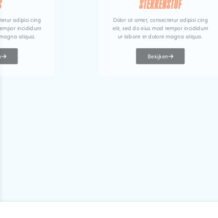
S
STERRENSTOF
tetur adipisi cing
Dolor sit amet, consectetur adipisi cing
tempor incididunt
elit, sed do eius mod tempor incididunt
 magna aliqua.
ut labore et dolore magna aliqua.
n
Bekijken