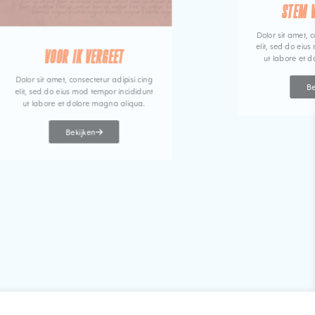
STEM 
Dolor sit amet, c
elit, sed do eiu
VOOR IK VERGEET
ut labore et 
Dolor sit amet, consectetur adipisi cing
Be
elit, sed do eius mod tempor incididunt
ut labore et dolore magna aliqua.
Bekijken