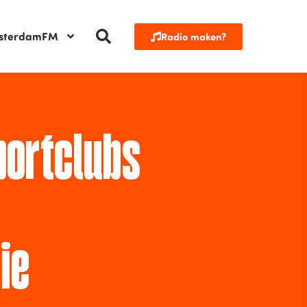
sterdamFM
Radio maken?
ortclubs
ie