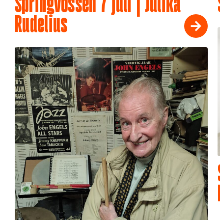
Springvossen 7 juli | Julika
Rudelius