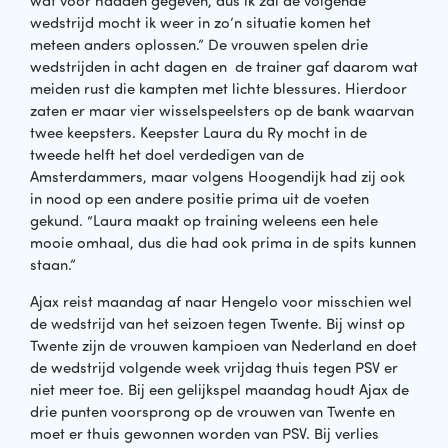
wat voor hadden gegeven, dus ik zal de volgende
wedstrijd mocht ik weer in zo’n situatie komen het
meteen anders oplossen.” De vrouwen spelen drie
wedstrijden in acht dagen en de trainer gaf daarom wat
meiden rust die kampten met lichte blessures. Hierdoor
zaten er maar vier wisselspeelsters op de bank waarvan
twee keepsters. Keepster Laura du Ry mocht in de
tweede helft het doel verdedigen van de
Amsterdammers, maar volgens Hoogendijk had zij ook
in nood op een andere positie prima uit de voeten
gekund. “Laura maakt op training weleens een hele
mooie omhaal, dus die had ook prima in de spits kunnen
staan.”
Ajax reist maandag af naar Hengelo voor misschien wel
de wedstrijd van het seizoen tegen Twente. Bij winst op
Twente zijn de vrouwen kampioen van Nederland en doet
de wedstrijd volgende week vrijdag thuis tegen PSV er
niet meer toe. Bij een gelijkspel maandag houdt Ajax de
drie punten voorsprong op de vrouwen van Twente en
moet er thuis gewonnen worden van PSV. Bij verlies