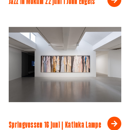
Jazz in Mokum 22 juni I John Engels
Springvossen 16 juni | Katinka Lampe