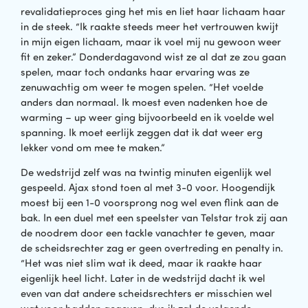
revalidatieproces ging het mis en liet haar lichaam haar
in de steek. “Ik raakte steeds meer het vertrouwen kwijt
in mijn eigen lichaam, maar ik voel mij nu gewoon weer
fit en zeker.” Donderdagavond wist ze al dat ze zou gaan
spelen, maar toch ondanks haar ervaring was ze
zenuwachtig om weer te mogen spelen. “Het voelde
anders dan normaal. Ik moest even nadenken hoe de
warming – up weer ging bijvoorbeeld en ik voelde wel
spanning. Ik moet eerlijk zeggen dat ik dat weer erg
lekker vond om mee te maken.”
De wedstrijd zelf was na twintig minuten eigenlijk wel
gespeeld. Ajax stond toen al met 3-0 voor. Hoogendijk
moest bij een 1-0 voorsprong nog wel even flink aan de
bak. In een duel met een speelster van Telstar trok zij aan
de noodrem door een tackle vanachter te geven, maar
de scheidsrechter zag er geen overtreding en penalty in.
“Het was niet slim wat ik deed, maar ik raakte haar
eigenlijk heel licht. Later in de wedstrijd dacht ik wel
even van dat andere scheidsrechters er misschien wel