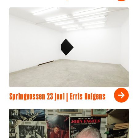
Springvossen 23 juni | Erris Huigens