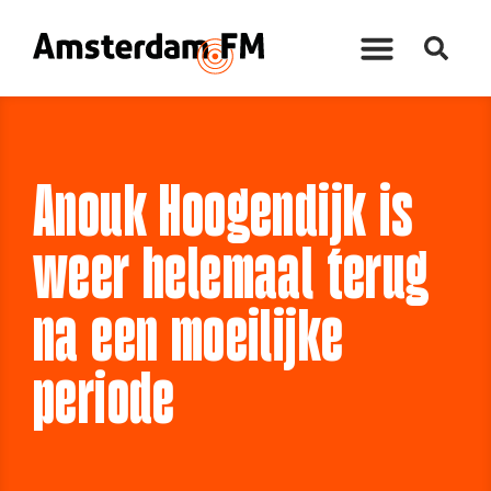
Anouk Hoogendijk is
weer helemaal terug
na een moeilijke
periode