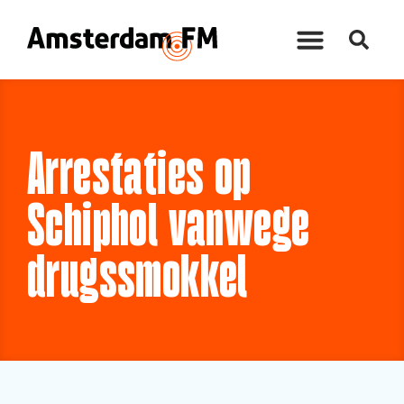
Arrestaties op
Schiphol vanwege
drugssmokkel