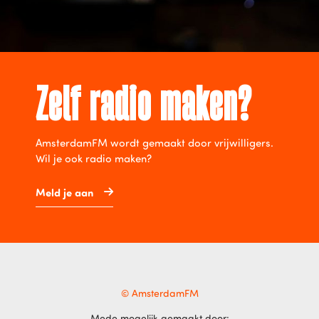
Zelf radio maken?
AmsterdamFM wordt gemaakt door vrijwilligers.
Wil je ook radio maken?
Meld je aan
© AmsterdamFM
Mede mogelijk gemaakt door: