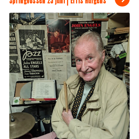
Springvossen 23 juni | Erris Huigens