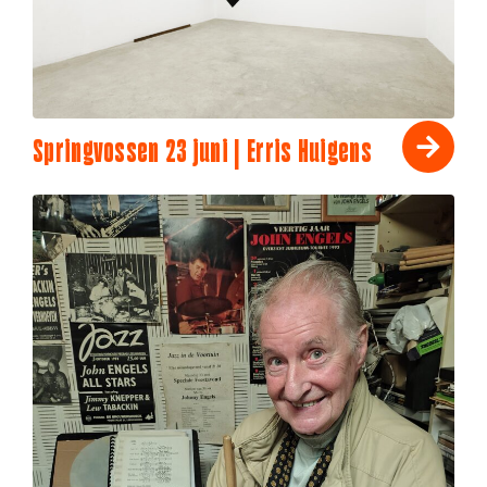
Springvossen 23 juni | Erris Huigens