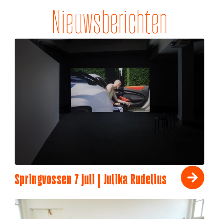
Nieuwsberichten
Springvossen 7 juli | Julika Rudelius