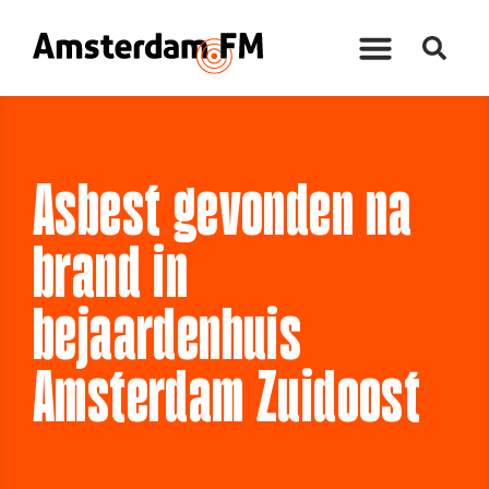
Asbest gevonden na
brand in
bejaardenhuis
Amsterdam Zuidoost