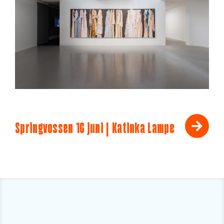
Springvossen 16 juni | Katinka Lampe