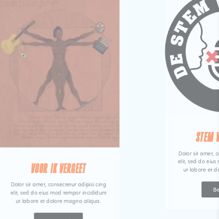
STEM 
Dolor sit amet, c
elit, sed do eiu
VOOR IK VERGEET
ut labore et 
Dolor sit amet, consectetur adipisi cing
Be
elit, sed do eius mod tempor incididunt
ut labore et dolore magna aliqua.