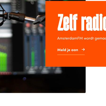
Zelf rad
AmsterdamFM wordt gemaakt 
Meld je aan