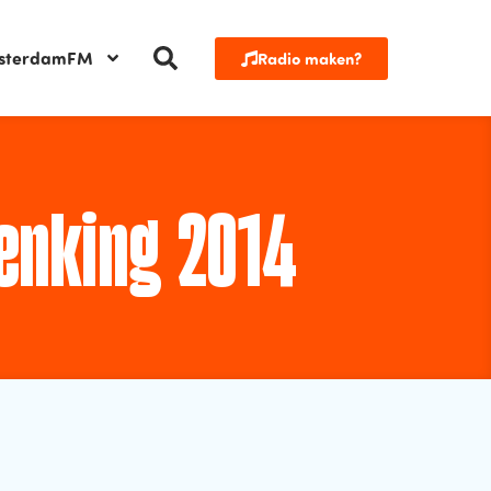
sterdamFM
Radio maken?
enking 2014