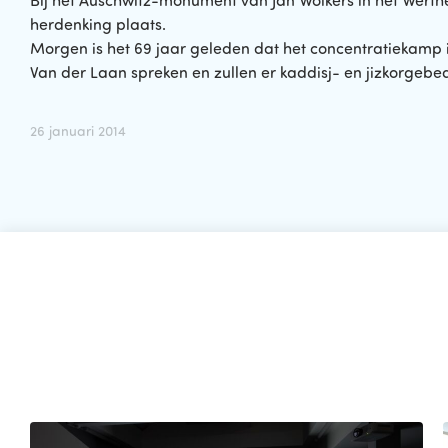
Bij het Auschwitz-monument van Jan Wolkers in het Werth
herdenking plaats.
Morgen is het 69 jaar geleden dat het concentratiekamp 
Van der Laan spreken en zullen er kaddisj- en jizkorgebed
26 januari 2014