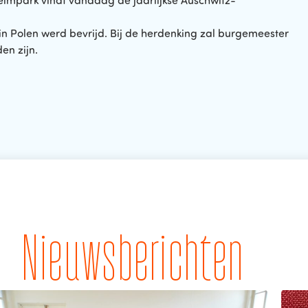
eimpark vindt vandaag de jaarlijkse Auschwitz-
in Polen werd bevrijd. Bij de herdenking zal burgemeester
en zijn.
Nieuwsberichten