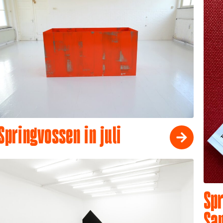
Springvossen in juli
Spr
Sa