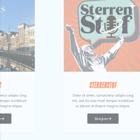
S
STERRENSTOF
tetur adipisi cing
Dolor sit amet, consectetur adipisi cing
tempor incididunt
elit, sed do eius mod tempor incididunt
 magna aliqua.
ut labore et dolore magna aliqua.
n
Bekijken