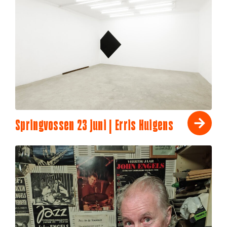
Springvossen 23 juni | Erris Huigens