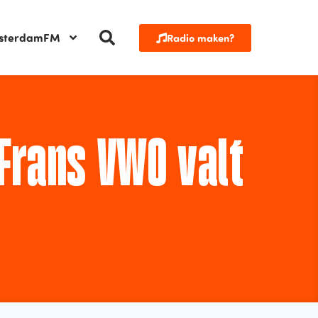
sterdamFM
Radio maken?
Frans VWO valt