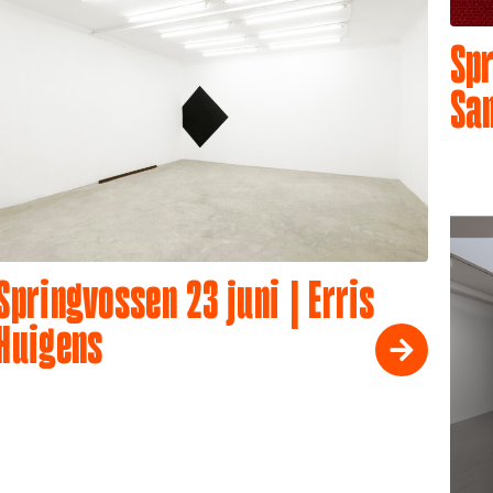
Spr
Sa
Springvossen 23 juni | Erris
Huigens