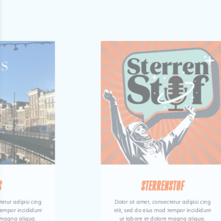
S
STERRENSTOF
tetur adipisi cing
Dolor sit amet, consectetur adipisi cing
tempor incididunt
elit, sed do eius mod tempor incididunt
 magna aliqua.
ut labore et dolore magna aliqua.