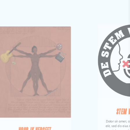
STEM 
Dolor sit amet, c
elit, sed do eiu