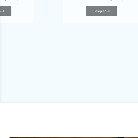
n
Bekijken