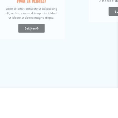
VOOR IK VERGEET
ut labore et 
Dolor sit amet, consectetur adipisi cing
Be
elit, sed do eius mod tempor incididunt
ut labore et dolore magna aliqua.
Bekijken