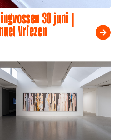
ingvossen 30 juni |
muel Vriezen