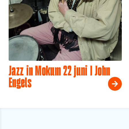
Jazz in Mokum 22 juni I John
Engels