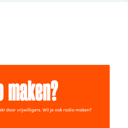
io maken?
door vrijwilligers. Wil je ook radio maken?