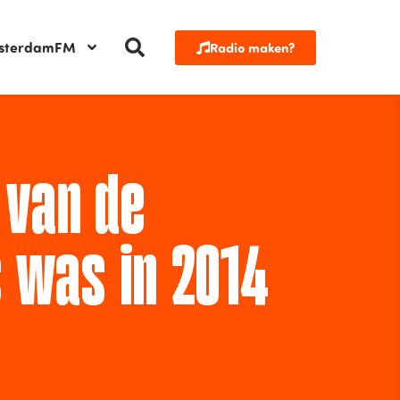
sterdamFM
Radio maken?
 van de
 was in 2014