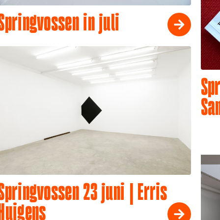
Springvossen in juli
Spr
Sa
Springvossen 23 juni | Erris
Huigens