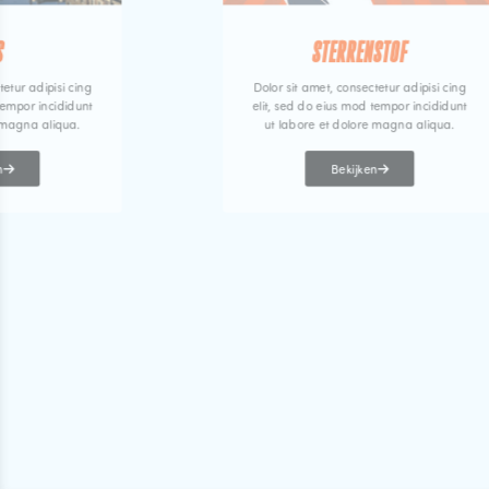
S
STERRENSTOF
tetur adipisi cing
Dolor sit amet, consectetur adipisi cing
tempor incididunt
elit, sed do eius mod tempor incididunt
 magna aliqua.
ut labore et dolore magna aliqua.
n
Bekijken