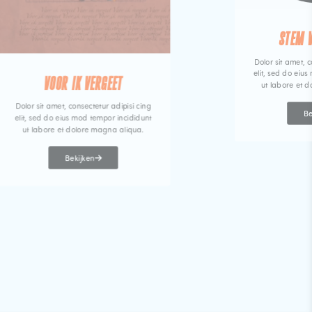
STEM 
Dolor sit amet, c
elit, sed do eiu
VOOR IK VERGEET
ut labore et 
Dolor sit amet, consectetur adipisi cing
Be
elit, sed do eius mod tempor incididunt
ut labore et dolore magna aliqua.
Bekijken