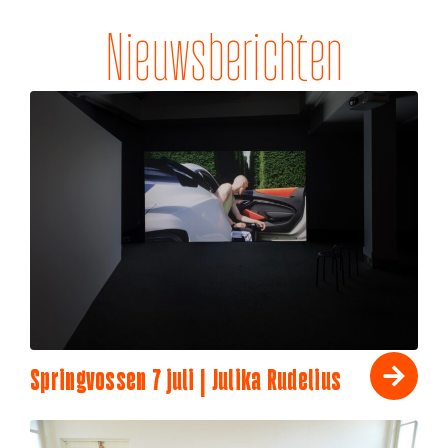
Nieuwsberichten
Springvossen 7 juli | Julika Rudelius