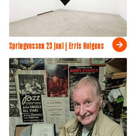
Springvossen 23 juni | Erris Huigens