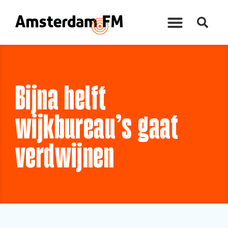
Bijna helft
wijkbureau’s gaat
verdwijnen