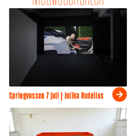
Springvossen 7 juli | Julika Rudelius