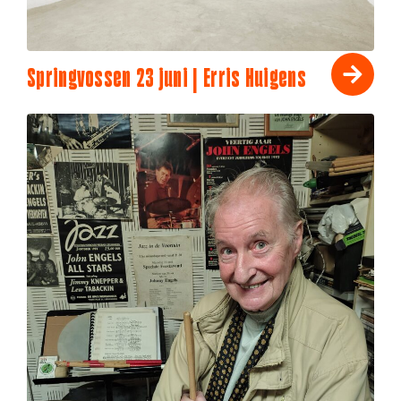
Springvossen 23 juni | Erris Huigens