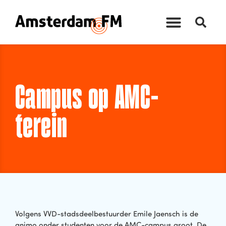
Campus op AMC-
terein
Volgens VVD-stadsdeelbestuurder Emile Jaensch is de
animo onder studenten voor de AMC-campus groot. De