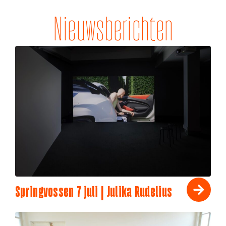
Nieuwsberichten
Springvossen 7 juli | Julika Rudelius