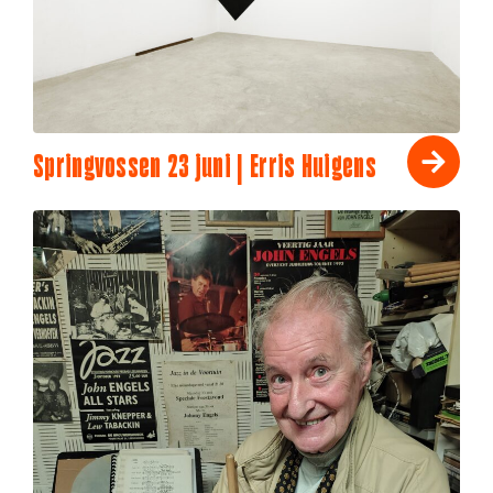
Springvossen 23 juni | Erris Huigens