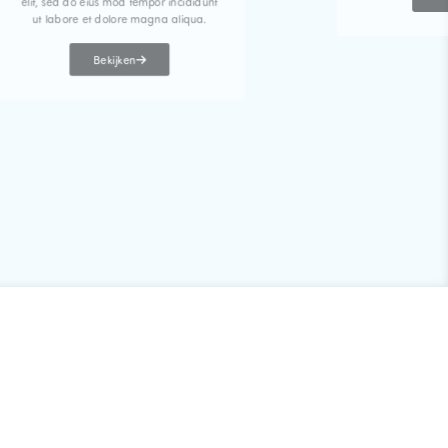
elit, sed do eius mod tempor incididunt
ut labore et dolore magna aliqua.
Bekijken