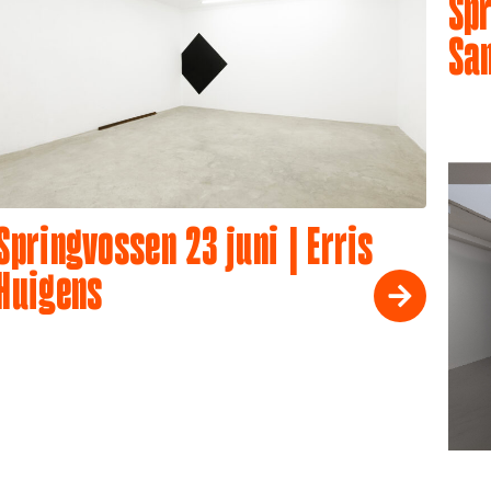
Spr
Sa
Springvossen 23 juni | Erris
Huigens