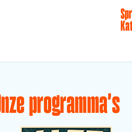
Spr
Ka
Onze programma's