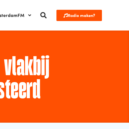
sterdamFM
Radio maken?
vlakbij
steerd