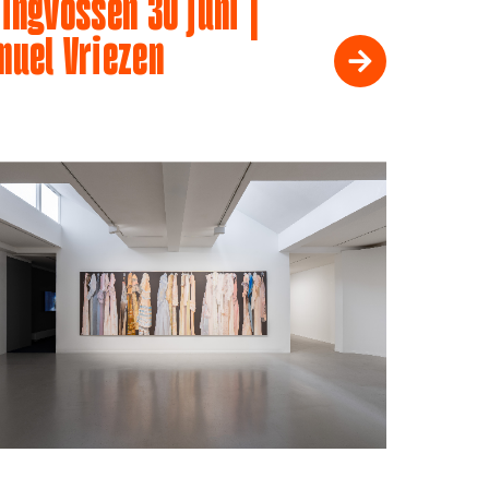
ingvossen 30 juni |
muel Vriezen