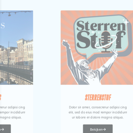
S
STERRENSTOF
tetur adipisi cing
Dolor sit amet, consectetur adipisi cing
tempor incididunt
elit, sed do eius mod tempor incididunt
 magna aliqua.
ut labore et dolore magna aliqua.
n
Bekijken