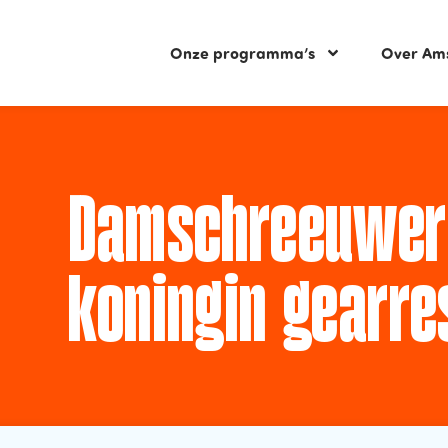
Onze programma’s
Over Am
Damschreeuwer 
koningin gearre