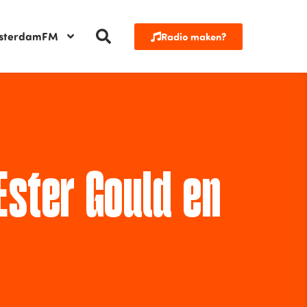
sterdamFM
Radio maken?
Ester Gould en