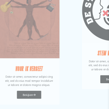
STEM 
Dolor sit amet, c
elit, sed do eiu
VOOR IK VERGEET
ut labore et 
Dolor sit amet, consectetur adipisi cing
Be
elit, sed do eius mod tempor incididunt
ut labore et dolore magna aliqua.
Bekijken