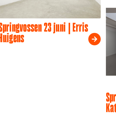
Springvossen 23 juni | Erris
Huigens
Spr
Ka