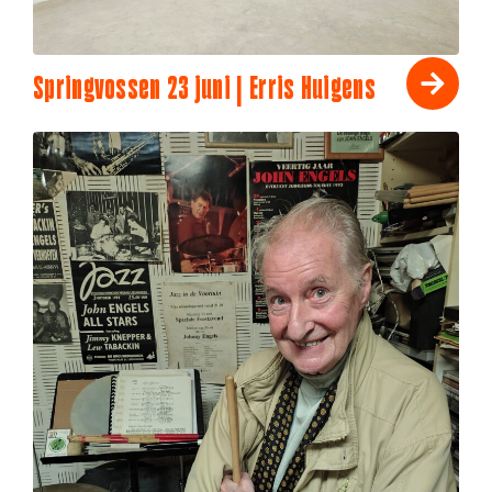
Springvossen 23 juni | Erris Huigens