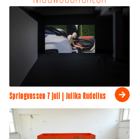
Springvossen 7 juli | Julika Rudelius