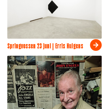
Springvossen 23 juni | Erris Huigens