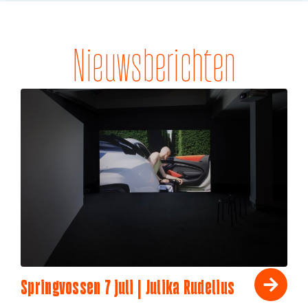
Nieuwsberichten
Springvossen 7 juli | Julika Rudelius