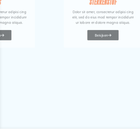
S
STERRENSTOF
tetur adipisi cing
Dolor sit amet, consectetur adipisi cing
tempor incididunt
elit, sed do eius mod tempor incididunt
 magna aliqua.
ut labore et dolore magna aliqua.
n
Bekijken