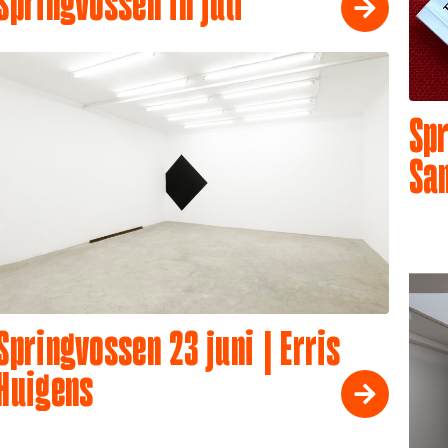
Springvossen in juli
Spr
Sa
Springvossen 23 juni | Erris
Huigens