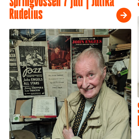
Springvossen 7 juli | Julika
Rudelius