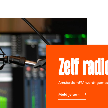
Zelf rad
AmsterdamFM wordt gemaakt 
Meld je aan