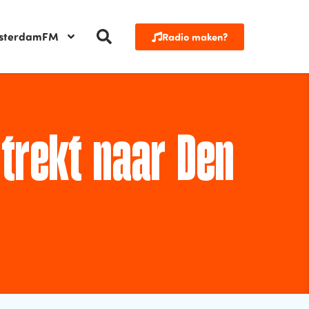
sterdamFM
Radio maken?
rtrekt naar Den