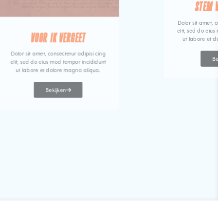
STEM 
Dolor sit amet, c
elit, sed do eiu
VOOR IK VERGEET
ut labore et 
Dolor sit amet, consectetur adipisi cing
Be
elit, sed do eius mod tempor incididunt
ut labore et dolore magna aliqua.
Bekijken