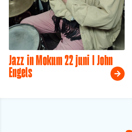
Jazz in Mokum 22 juni I John
Engels