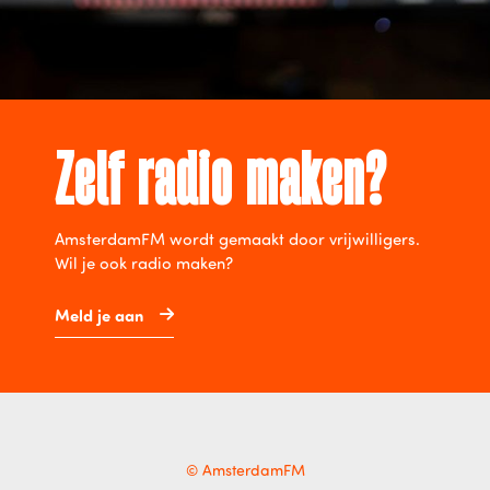
Zelf radio maken?
AmsterdamFM wordt gemaakt door vrijwilligers.
Wil je ook radio maken?
Meld je aan
© AmsterdamFM