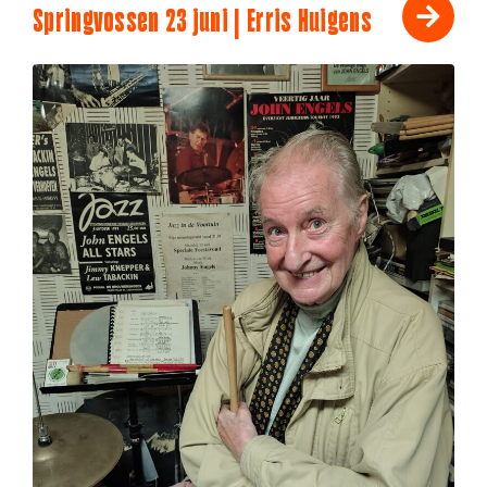
Springvossen 23 juni | Erris Huigens