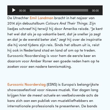
Audiospeler
00:00
00:00
De Utrechter
Emil Landman
bracht in het najaar van
2014 zijn debuutalbum
Colours And Their Things.
Zijn
liedjes schreef hij terwijl hij door Amerika reisde. “Je kent
het wel dat als je op vakantie bent, dat je sneller ja zegt
en dat je de wereld beter ziet,” zegt hij over de inspiratie
die hij vond tijdens zijn reis. Sinds het album uit is, reist
hij ook in Nederland stad en land af om op te treden.
Eurosonic Noorderslag is voor hem de eerste keer en
daarom voor Amber Roner een goede reden hem op te
zoeken voor een nadere kennismaking.
Eurosonic Noorderslag
(ESNS) is Europa’s belangrijkste
showcasefestival voor nieuwe muziek. Vier dagen lang
krijgen hier de meest actuele en veelbelovende acts de
kans zich aan een publiek van muziekliefhebbers en
internationale professionals te presenteren. De bands