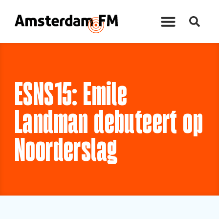
ESNS15: Emile
Landman debuteert op
Noorderslag