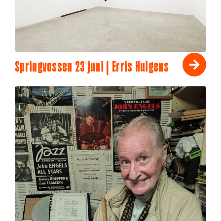
Springvossen 23 juni | Erris Huigens