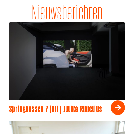
Nieuwsberichten
Springvossen 7 juli | Julika Rudelius