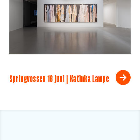
Springvossen 16 juni | Katinka Lampe