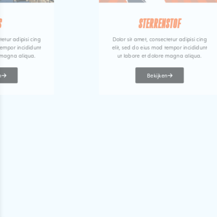
S
STERRENSTOF
tetur adipisi cing
Dolor sit amet, consectetur adipisi cing
tempor incididunt
elit, sed do eius mod tempor incididunt
 magna aliqua.
ut labore et dolore magna aliqua.
n
Bekijken