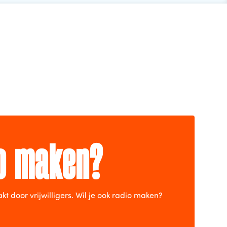
io maken?
door vrijwilligers. Wil je ook radio maken?