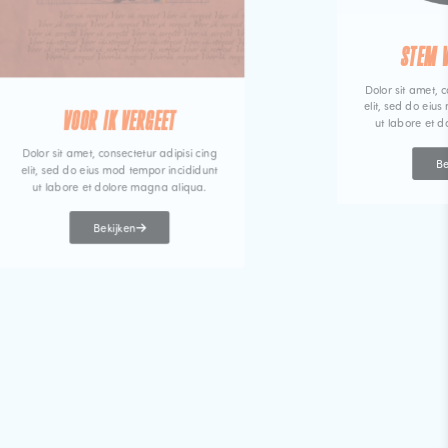
STEM 
Dolor sit amet, c
elit, sed do eiu
VOOR IK VERGEET
ut labore et 
Dolor sit amet, consectetur adipisi cing
Be
elit, sed do eius mod tempor incididunt
ut labore et dolore magna aliqua.
Bekijken