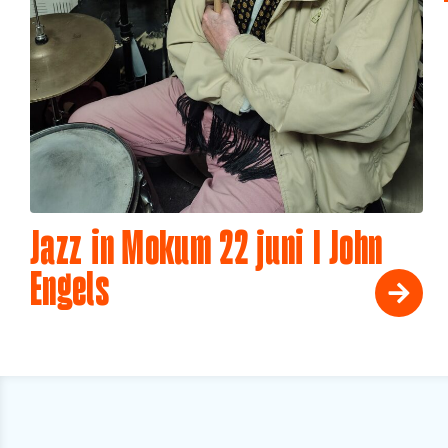
Jazz in Mokum 22 juni I John
Engels