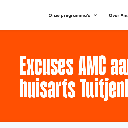
Onze programma’s
Over Am
Excuses AMC a
huisarts Tuitjen