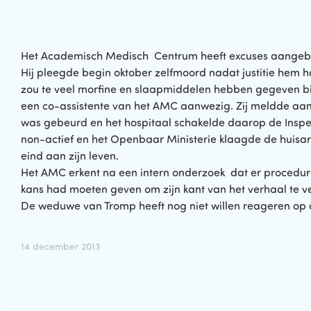
Het Academisch Medisch Centrum heeft excuses aangebo
Hij pleegde begin oktober zelfmoord nadat justitie hem 
zou te veel morfine en slaapmiddelen hebben gegeven bij 
een co-assistente van het AMC aanwezig. Zij meldde aan
was gebeurd en het hospitaal schakelde daarop de Inspec
non-actief en het Openbaar Ministerie klaagde de huisar
eind aan zijn leven.
Het AMC erkent na een intern onderzoek dat er procedurel
kans had moeten geven om zijn kant van het verhaal te ve
De weduwe van Tromp heeft nog niet willen reageren op 
14 december 2013