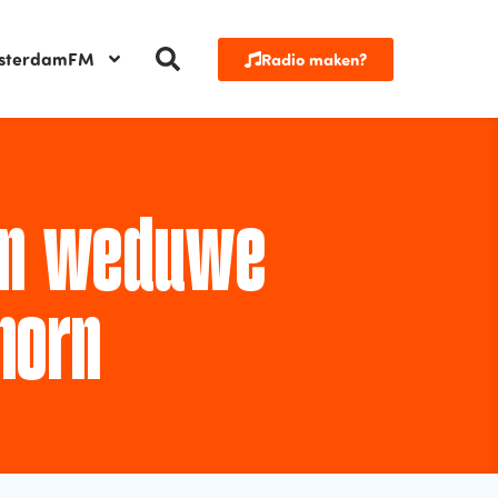
sterdamFM
Radio maken?
an weduwe
horn