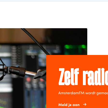
Zelf rad
AmsterdamFM wordt gemaakt 
Meld je aan