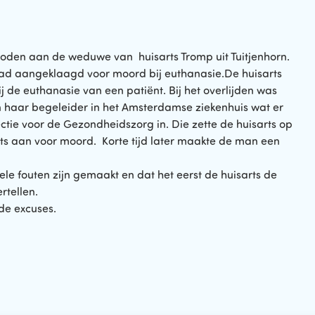
den aan de weduwe van huisarts Tromp uit Tuitjenhorn.
had aangeklaagd voor moord bij euthanasie.De huisarts
de euthanasie van een patiënt. Bij het overlijden was
 haar begeleider in het Amsterdamse ziekenhuis wat er
tie voor de Gezondheidszorg in. Die zette de huisarts op
ts aan voor moord. Korte tijd later maakte de man een
e fouten zijn gemaakt en dat het eerst de huisarts de
rtellen.
de excuses.