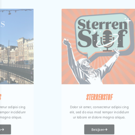
S
STERRENSTOF
tetur adipisi cing
Dolor sit amet, consectetur adipisi cing
tempor incididunt
elit, sed do eius mod tempor incididunt
 magna aliqua.
ut labore et dolore magna aliqua.
n
Bekijken