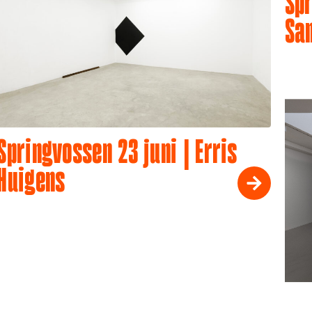
Spr
Sa
Springvossen 23 juni | Erris
Huigens