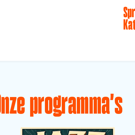
Spr
Ka
Onze programma's