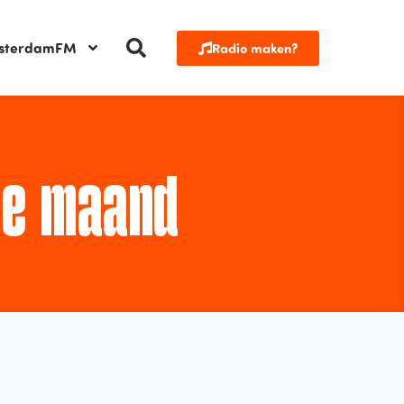
sterdamFM
Radio maken?
de maand