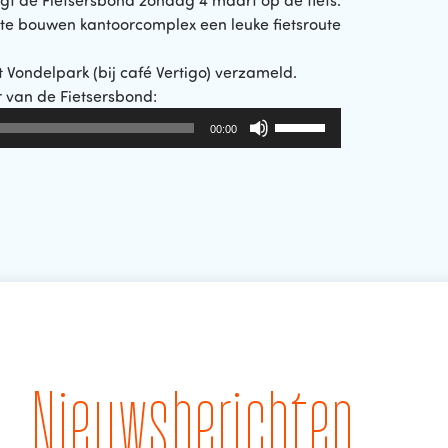
t de Fietsersbond zondag 4 maart op de fiets.
te bouwen kantoorcomplex een leuke fietsroute
 Vondelpark (bij café Vertigo) verzameld.
 van de Fietsersbond:
Gebruik
00:00
Omhoog/Omlaag
pijltoetsen
om
het
volume
te
verhogen
of
te
verlagen.
Nieuwsberichten