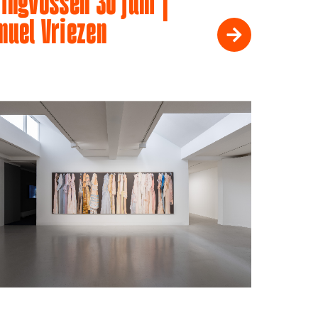
ingvossen 30 juni |
muel Vriezen