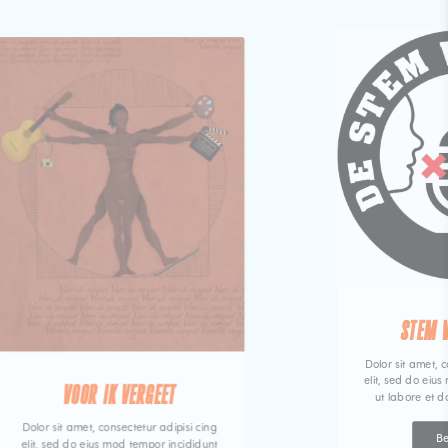
STEM 
Dolor sit amet, c
elit, sed do eiu
VOOR IK VERGEET
ut labore et 
Dolor sit amet, consectetur adipisi cing
Be
elit, sed do eius mod tempor incididunt