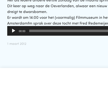
Net als iedere andere eerste zondag van de maand spring
Dit keer op weg naar de Oeverlanden, alwaar een nieuw 
dreigt te dwarsbomen.
Er wordt om 14:00 voor het (voormalig) Filmmuseum in het
Amsterdamfm sprak over deze tocht met Fred Redemeijer
Audiospeler
00:00
1 maart 2012