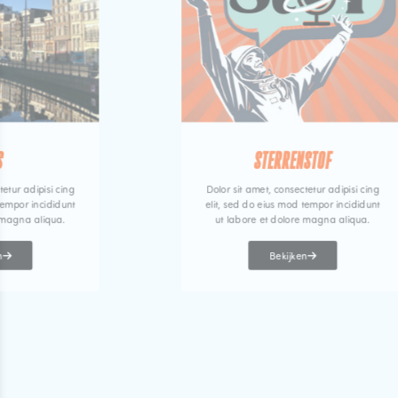
S
STERRENSTOF
tetur adipisi cing
Dolor sit amet, consectetur adipisi cing
tempor incididunt
elit, sed do eius mod tempor incididunt
 magna aliqua.
ut labore et dolore magna aliqua.
n
Bekijken