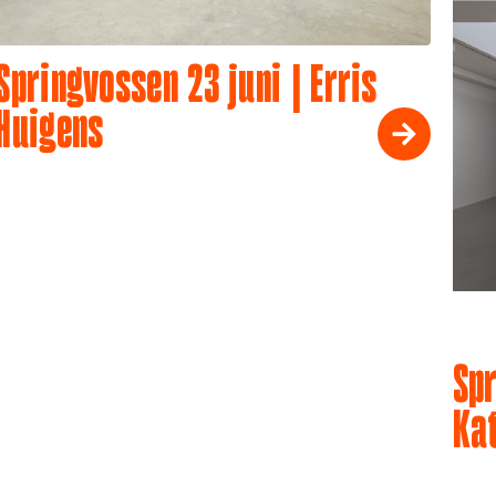
Springvossen 23 juni | Erris
Huigens
Spr
Ka