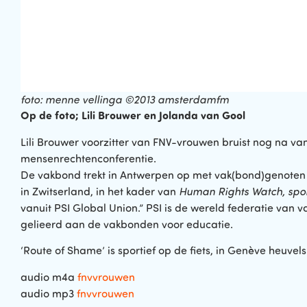
foto: menne vellinga ©2013 amsterdamfm
Op de foto; Lili Brouwer en Jolanda van Gool
Lili Brouwer voorzitter van FNV-vrouwen bruist nog na v
mensenrechtenconferentie.
De vakbond trekt in Antwerpen op met vak(bond)genoten u
in Zwitserland, in het kader van
Human Rights Watch, spor
vanuit PSI Global Union.” PSI is de wereld federatie va
gelieerd aan de vakbonden voor educatie.
‘Route of Shame’ is sportief op de fiets, in Genève heuvels
audio m4a
fnvvrouwen
audio mp3
fnvvrouwen