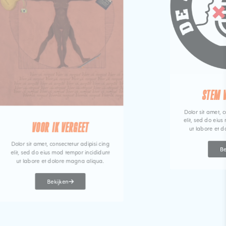
STEM 
Dolor sit amet, c
elit, sed do eiu
VOOR IK VERGEET
ut labore et 
Dolor sit amet, consectetur adipisi cing
Be
elit, sed do eius mod tempor incididunt
ut labore et dolore magna aliqua.
Bekijken