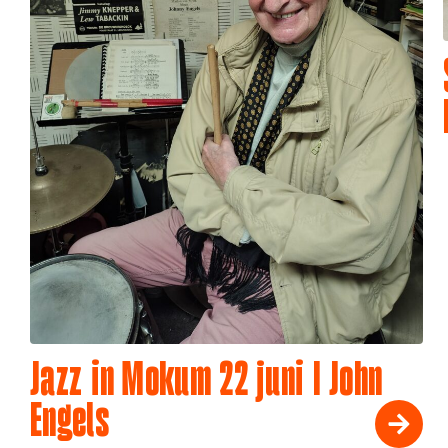
Jazz in Mokum 22 juni I John
Engels