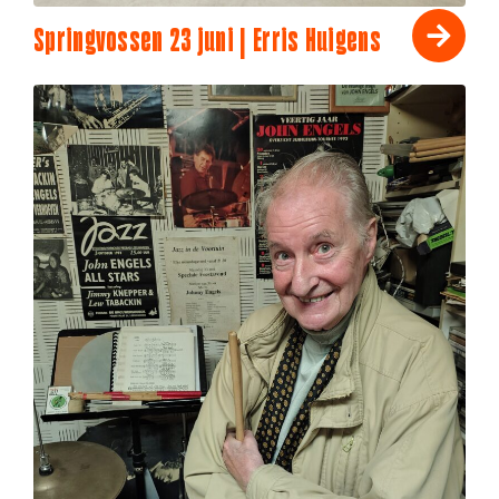
Springvossen 23 juni | Erris Huigens