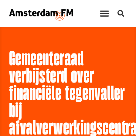
Gemeenteraad
verbijsterd over
financiële tegenvaller
bij
afvalverwerkingscentra