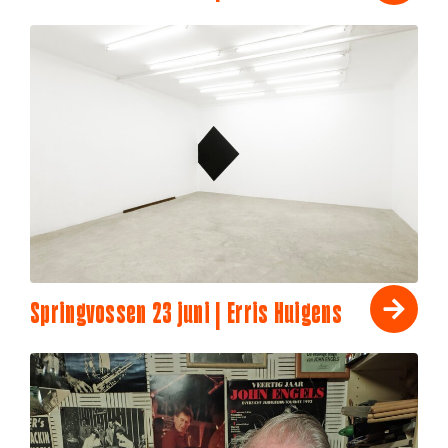
Springvossen 23 juni | Erris Huigens