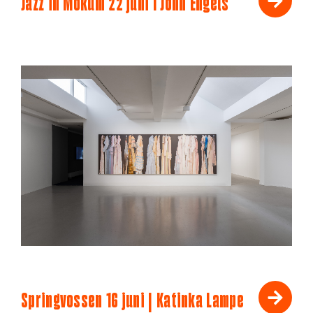
Jazz in Mokum 22 juni I John Engels
Springvossen 16 juni | Katinka Lampe