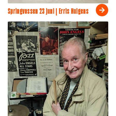
Springvossen 23 juni | Erris Huigens