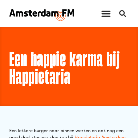
Een happie karma bij
Happietaria
Een lekkere burger naar binnen werken en ook nog een
goed doel steunen, dan kan bij
Happietaria Amsterdam
.