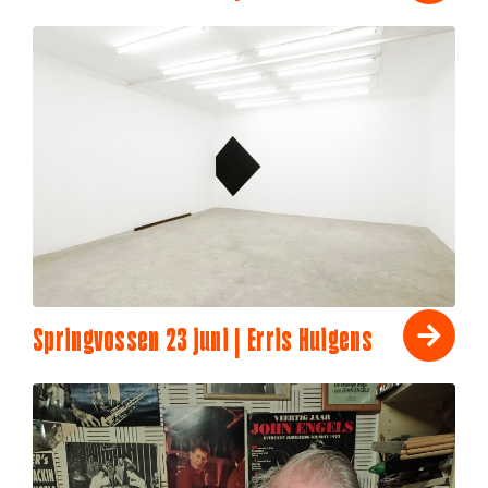
Springvossen 23 juni | Erris Huigens