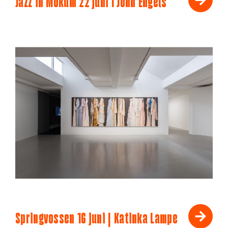
Jazz in Mokum 22 juni I John Engels
Springvossen 16 juni | Katinka Lampe