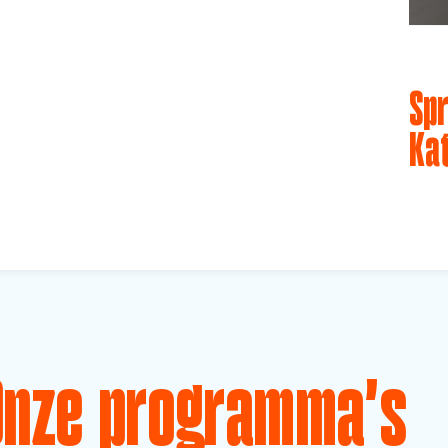
Spr
Ka
Onze programma's