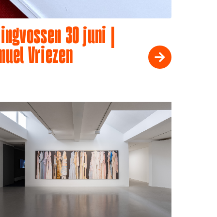
ingvossen 30 juni |
muel Vriezen