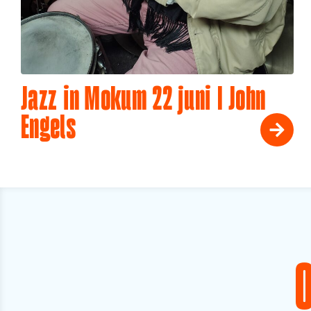
Jazz in Mokum 22 juni I John
Engels