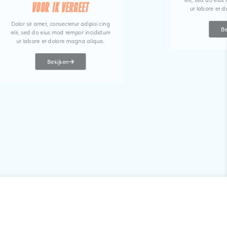
elit, sed do eiu
VOOR IK VERGEET
ut labore et 
Dolor sit amet, consectetur adipisi cing
Be
elit, sed do eius mod tempor incididunt
ut labore et dolore magna aliqua.
Bekijken