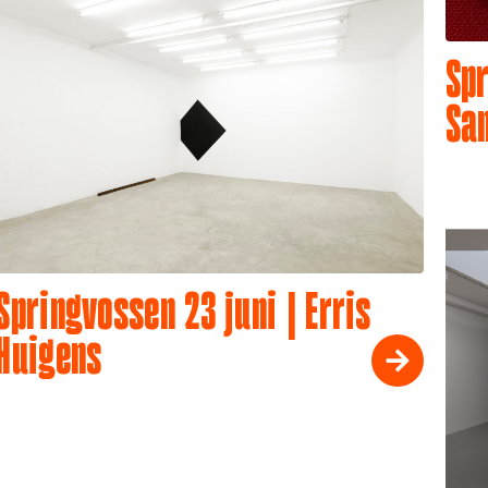
Spr
Sa
Springvossen 23 juni | Erris
Huigens