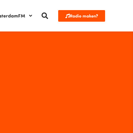
sterdamFM
Radio maken?