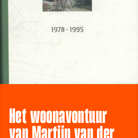
Het woonavontuur
van Martijn van der