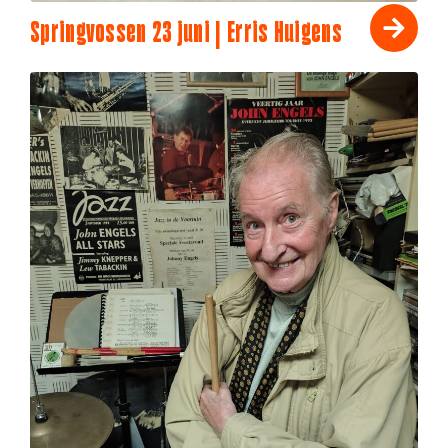
Springvossen 23 juni | Erris Huigens