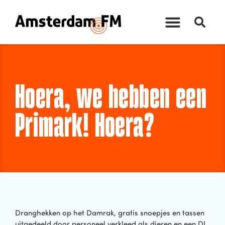
Hoera, we hebben een
Primark! Hoera?
Dranghekken op het Damrak, gratis snoepjes en tassen
uitgedeeld door personeel verkleed als dieren en een DJ