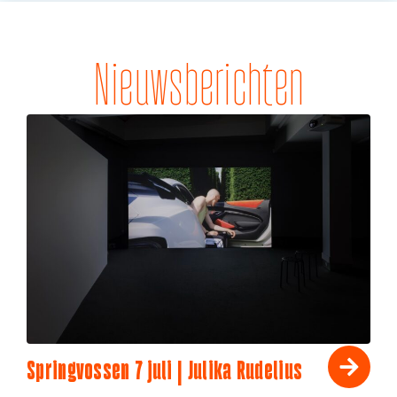
Nieuwsberichten
Springvossen 7 juli | Julika Rudelius