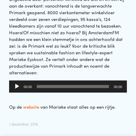
aan de overkant: vanochtend is de langverwachte
Primark geopend. 8000 vierkantemeter winkelvloer
verdeeld over zeven verdiepingen, 95 kassa’s, 124
kleedkamers zijn vanaf 10 uur vanochtend te bezoeken.
Hoera!Of misschien niet zo hoera? Bij AmsterdamFM
hadden we een klein stemmetje in ons achterhoofd dat
zei: is de Primark wel zo leuk? Voor de kritische blik
spraken we sustainable fashion en lifestyle-expert
Marieke Eyskoot. Ze vertelt onder andere wat de
productiewijze van Primark inhoudt en noemt de
alternatieven:
Audiospeler
00:00
00:00
Op de
website
van Marieke staat alles op een rijtje.
1 december 2016