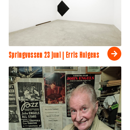
Springvossen 23 juni | Erris Huigens