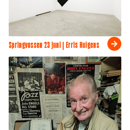
Springvossen 23 juni | Erris Huigens