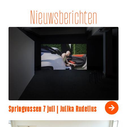
Nieuwsberichten
Springvossen 7 juli | Julika Rudelius