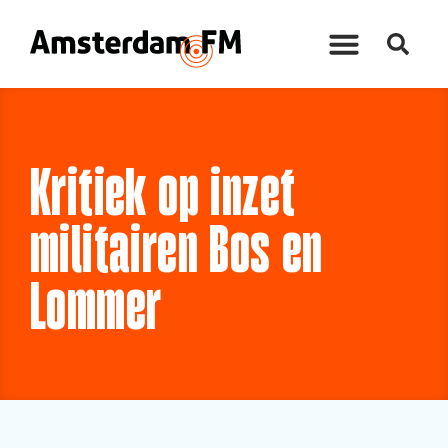
Kritiek op inzet
militairen Bos en
Lommer