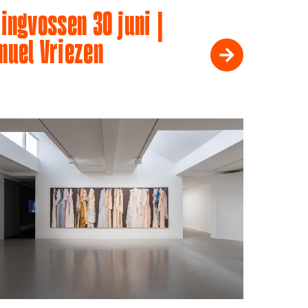
ingvossen 30 juni |
muel Vriezen