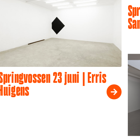
Spr
Sa
Springvossen 23 juni | Erris
Huigens