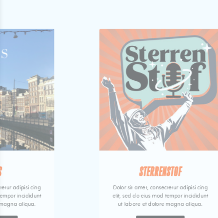
S
STERRENSTOF
tetur adipisi cing
Dolor sit amet, consectetur adipisi cing
tempor incididunt
elit, sed do eius mod tempor incididunt
 magna aliqua.
ut labore et dolore magna aliqua.