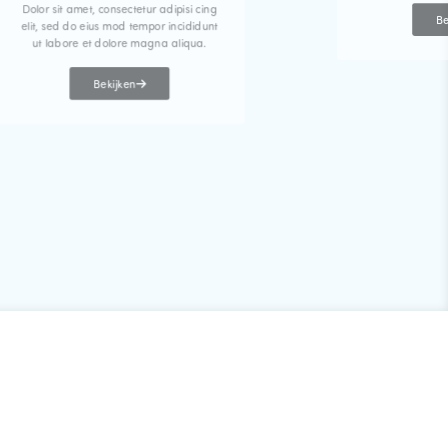
Dolor sit amet, consectetur adipisi cing
Be
elit, sed do eius mod tempor incididunt
ut labore et dolore magna aliqua.
Bekijken