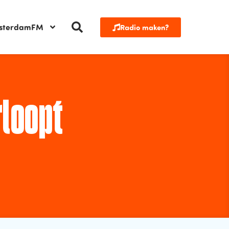
sterdamFM
Radio maken?
loopt