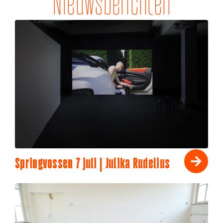
Nieuwsberichten
Springvossen 7 juli | Julika Rudelius