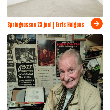
Springvossen 23 juni | Erris Huigens