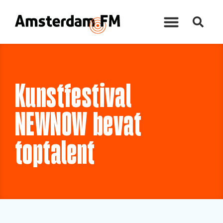
Kunstfestival
NEWNOW bevat
toptalent