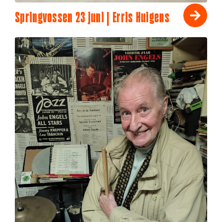
Springvossen 23 juni | Erris Huigens