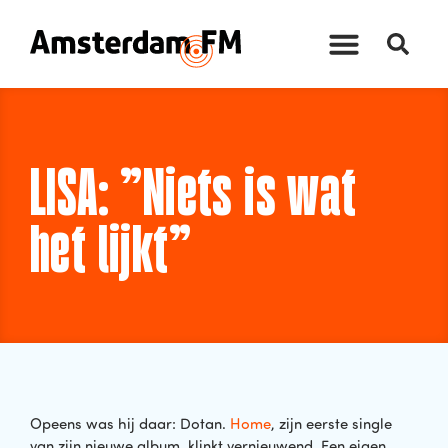
LISA: ”Niets is wat
het lijkt”
Opeens was hij daar: Dotan.
Home
, zijn eerste single
van zijn nieuwe album, klinkt vernieuwend. Een eigen