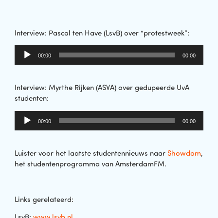
Interview: Pascal ten Have (LsvB) over “protestweek”:
Audiospeler
00:00
00:00
Interview: Myrthe Rijken (ASVA) over gedupeerde UvA
studenten:
Audiospeler
00:00
00:00
Luister voor het laatste studentennieuws naar
Showdam
,
het studentenprogramma van AmsterdamFM.
Links gerelateerd:
LsvB:
www.lsvb.nl