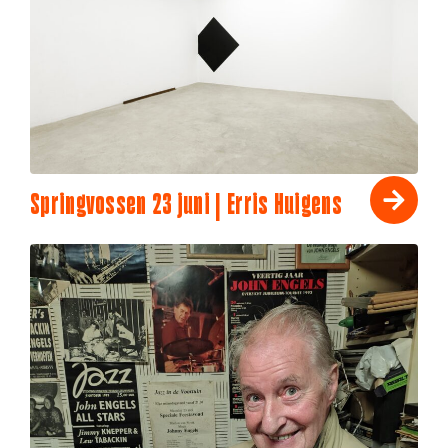
Springvossen 23 juni | Erris Huigens