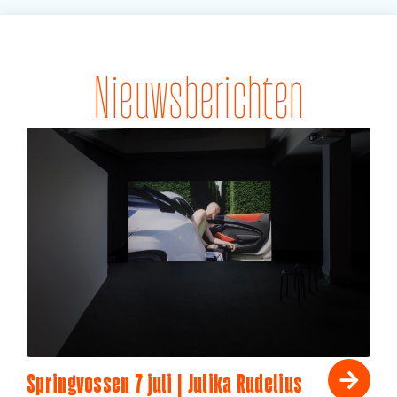
Nieuwsberichten
Springvossen 7 juli | Julika Rudelius