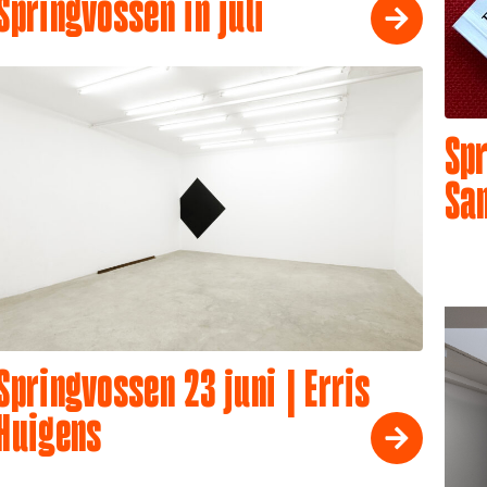
Springvossen in juli
Spr
Sa
Springvossen 23 juni | Erris
Huigens