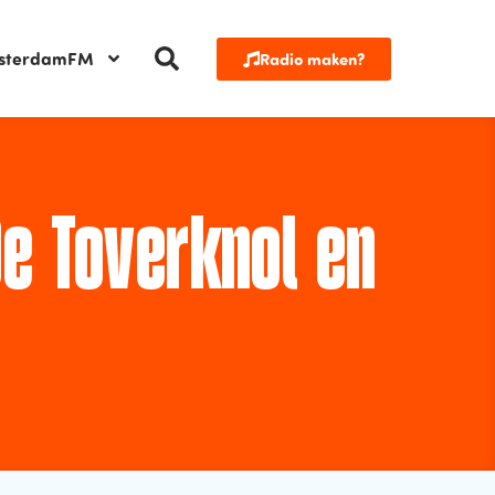
sterdamFM
Radio maken?
De Toverknol en