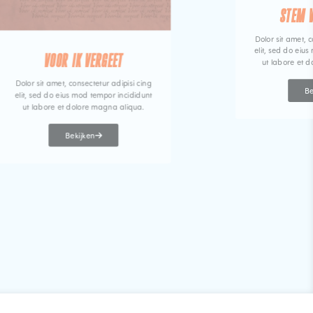
STEM 
Dolor sit amet, c
elit, sed do eiu
VOOR IK VERGEET
ut labore et 
Dolor sit amet, consectetur adipisi cing
Be
elit, sed do eius mod tempor incididunt
ut labore et dolore magna aliqua.
Bekijken