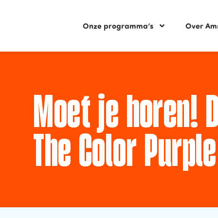
Onze programma’s
Over Am
Moet je horen! 
The Color Purple