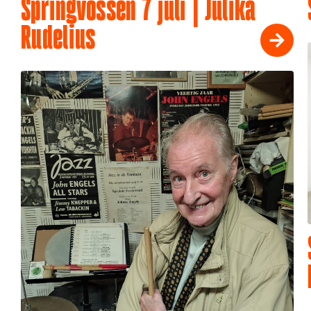
Springvossen 7 juli | Julika
Rudelius