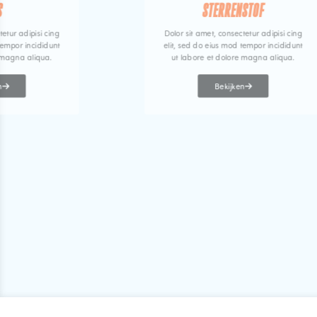
S
STERRENSTOF
tetur adipisi cing
Dolor sit amet, consectetur adipisi cing
tempor incididunt
elit, sed do eius mod tempor incididunt
 magna aliqua.
ut labore et dolore magna aliqua.
n
Bekijken