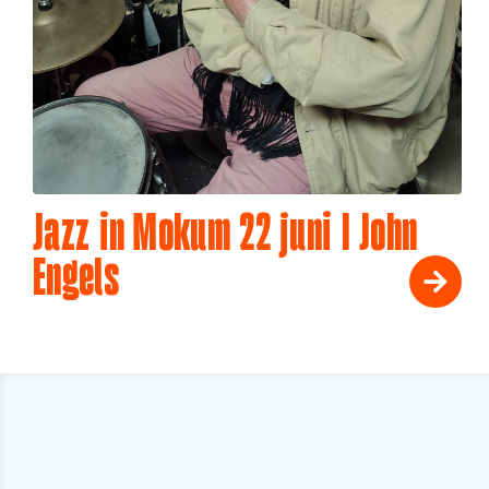
Jazz in Mokum 22 juni I John
Engels