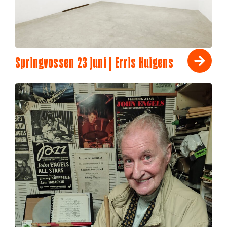
Springvossen 23 juni | Erris Huigens