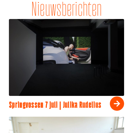
Nieuwsberichten
Springvossen 7 juli | Julika Rudelius