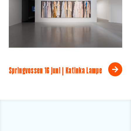
Springvossen 16 juni | Katinka Lampe