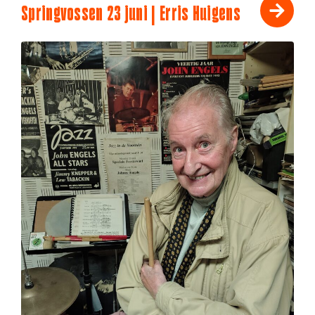
Springvossen 23 juni | Erris Huigens