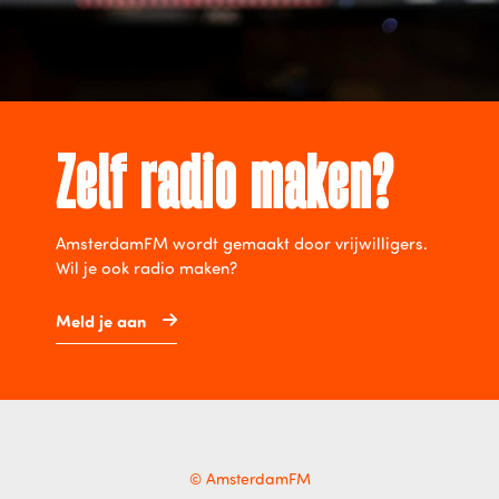
Zelf radio maken?
AmsterdamFM wordt gemaakt door vrijwilligers.
Wil je ook radio maken?
Meld je aan
© AmsterdamFM