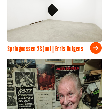
Springvossen 23 juni | Erris Huigens