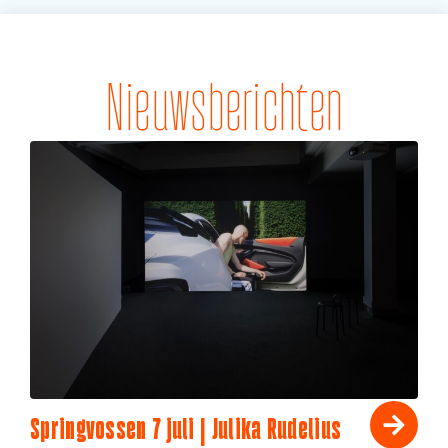
Nieuwsberichten
Springvossen 7 juli | Julika Rudelius