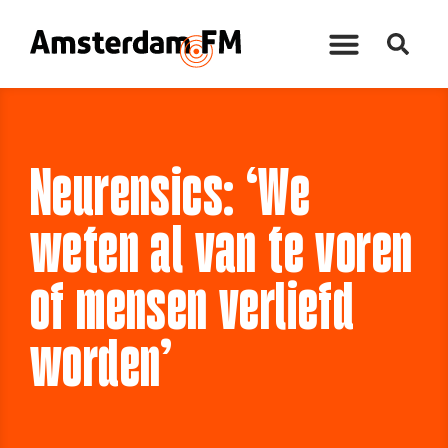
Neurensics: ‘We
weten al van te voren
of mensen verliefd
worden’