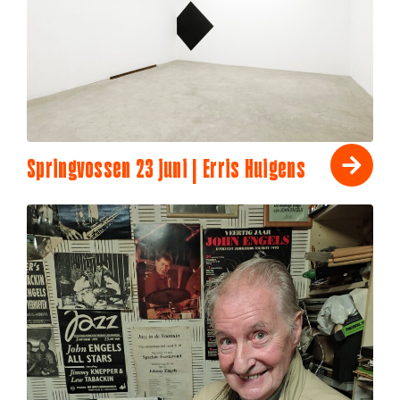
Springvossen 23 juni | Erris Huigens