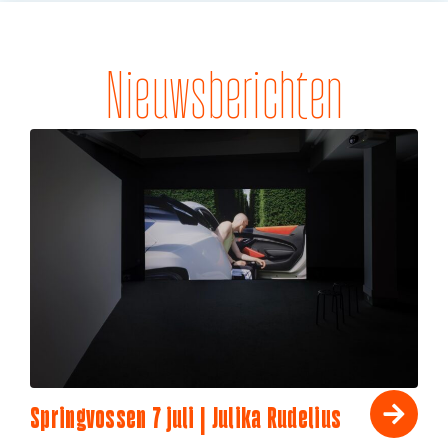
Nieuwsberichten
Springvossen 7 juli | Julika Rudelius