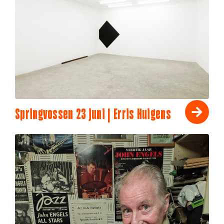
Springvossen 23 juni | Erris Huigens