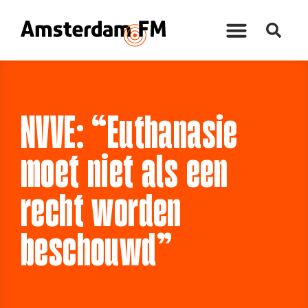
NVVE: “Euthanasie
moet niet als een
recht worden
beschouwd”